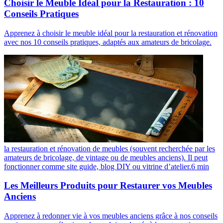
Choisir le Meuble Idéal pour la Restauration : 10
Conseils Pratiques
Apprenez à choisir le meuble idéal pour la restauration et rénovation
avec nos 10 conseils pratiques, adaptés aux amateurs de bricolage.
la restauration et rénovation de meubles (souvent recherchée par les
amateurs de bricolage, de vintage ou de meubles anciens). Il peut
fonctionner comme site guide, blog DIY ou vitrine d’atelier.
6
min
Les Meilleurs Produits pour Restaurer vos Meubles
Anciens
Apprenez à redonner vie à vos meubles anciens grâce à nos conseils