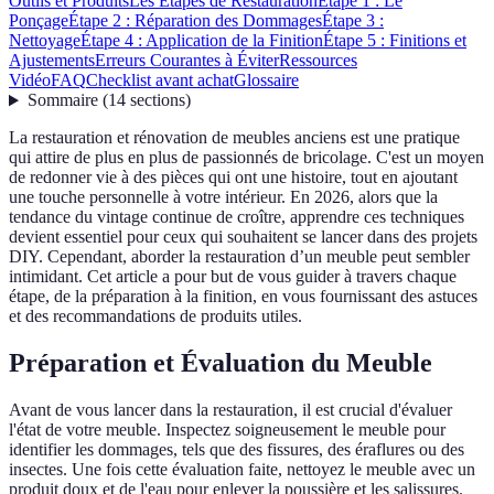
Outils et Produits
Les Étapes de Restauration
Étape 1 : Le
Ponçage
Étape 2 : Réparation des Dommages
Étape 3 :
Nettoyage
Étape 4 : Application de la Finition
Étape 5 : Finitions et
Ajustements
Erreurs Courantes à Éviter
Ressources
Vidéo
FAQ
Checklist avant achat
Glossaire
Sommaire
(
14
sections
)
La restauration et rénovation de meubles anciens est une pratique
qui attire de plus en plus de passionnés de bricolage. C'est un moyen
de redonner vie à des pièces qui ont une histoire, tout en ajoutant
une touche personnelle à votre intérieur. En 2026, alors que la
tendance du vintage continue de croître, apprendre ces techniques
devient essentiel pour ceux qui souhaitent se lancer dans des projets
DIY. Cependant, aborder la restauration d’un meuble peut sembler
intimidant. Cet article a pour but de vous guider à travers chaque
étape, de la préparation à la finition, en vous fournissant des astuces
et des recommandations de produits utiles.
Préparation et Évaluation du Meuble
Avant de vous lancer dans la restauration, il est crucial d'évaluer
l'état de votre meuble. Inspectez soigneusement le meuble pour
identifier les dommages, tels que des fissures, des éraflures ou des
insectes. Une fois cette évaluation faite, nettoyez le meuble avec un
produit doux et de l'eau pour enlever la poussière et les salissures.