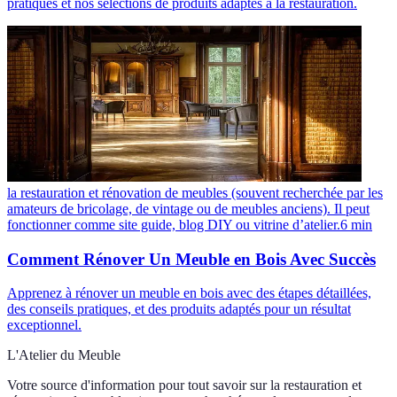
pratiques et nos sélections de produits adaptés à la restauration.
la restauration et rénovation de meubles (souvent recherchée par les
amateurs de bricolage, de vintage ou de meubles anciens). Il peut
fonctionner comme site guide, blog DIY ou vitrine d’atelier.
6
min
Comment Rénover Un Meuble en Bois Avec Succès
Apprenez à rénover un meuble en bois avec des étapes détaillées,
des conseils pratiques, et des produits adaptés pour un résultat
exceptionnel.
L'Atelier du Meuble
Votre source d'information pour tout savoir sur
la restauration et