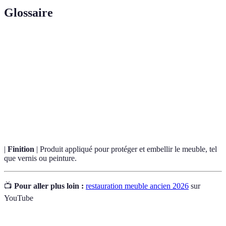
Glossaire
Terme
Définition
Processus de remettre un meuble dans un état
Restauration
proche de son origine.
Mastic à
Produit utilisé pour combler les imperfections sur
bois
les surfaces en bois.
|
Finition
| Produit appliqué pour protéger et embellir le meuble, tel
que vernis ou peinture.
📺
Pour aller plus loin :
restauration meuble ancien 2026
sur
YouTube