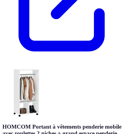
HOMCOM Portant à vêtements penderie mobile
avec roulettes 2 niches + grand espace penderie