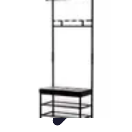
L'Atelier du Meuble
Finitions
Rénovation
Restauration
Introduction
Tendances
L'Atelier du Meuble