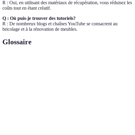
R : Oui, en utilisant des matériaux de récupération, vous réduisez les
coûts tout en étant créatif.
Q : Où puis-je trouver des tutoriels?
R : De nombreux blogs et chaînes YouTube se consacrent au
bricolage et à la rénovation de meubles.
Glossaire
Terme
Définition
Processus de transformation de matériaux ou produits
Upcycling
usagés en de nouvelles créations de valeur.
Composés Organiques Volatils, généralement présents
COV
dans les peintures et les vernis, pouvant nuire à la
santé.
Forest Stewardship Council, une certification pour les
FSC
produits en bois issus de forêts gérées durablement.