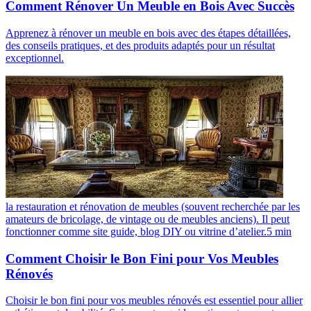
Comment Rénover Un Meuble en Bois Avec Succès
Apprenez à rénover un meuble en bois avec des étapes détaillées,
des conseils pratiques, et des produits adaptés pour un résultat
exceptionnel.
la restauration et rénovation de meubles (souvent recherchée par les
amateurs de bricolage, de vintage ou de meubles anciens). Il peut
fonctionner comme site guide, blog DIY ou vitrine d’atelier.
5
min
Comment Choisir le Bon Fini pour Vos Meubles
Rénovés
Choisir le bon fini pour vos meubles rénovés est essentiel pour allier