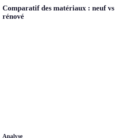
Comparatif des matériaux : neuf vs
rénové
Critères
Meubles Neufs
Meubles Rénovés
Coût
Plus élevé
Souvent moins cher
Forte
Impact
Utilisation de matériaux
empreinte
Environnemental
récupérés
carbone
Souvent améliorée grâce à
Varie selon la
Durabilité
des techniques de
qualité
rénovation
Style
Standardisé
Unicité et charme rétro
Analyse