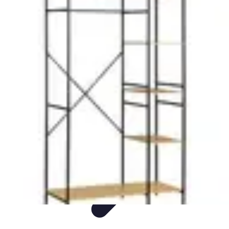
L'Atelier du Meuble
Finitions
Rénovation
Restauration
Introduction
Tendances
L'Atelier du Meuble