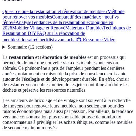
Qu'est-ce que la restauration et rénovation de meubles?
Méthode
pour rénover vos meubles
Comparatif des matériaux : neuf vs
rénové
Analyse
Tendances de la restauration écologique en
2026
Mobilier Vintage et Rénové
Matériaux Durables
Techniques de
Restauration DIY
FAQ sur la rénovation de
meubles
Glossaire
Checklist avant achat
📺 Ressource Vidéo
Sommaire
(
12
sections
)
La
restauration et rénovation de meubles
est un processus qui
permet de donner une nouvelle vie à des meubles anciens ou
abîmés. Ce phénomène a pris de l'ampleur pendant les dernières
années, notamment en raison de la prise de conscience croissante
autour de l'
écologie
et du développement durable. En effet, choisir
de restaurer vos meubles au lieu de les jeter contribue à réduire les
déchets et préserve les ressources naturelles.
Les amateurs de bricolage et de vintage sont souvent à la recherche
de moyens pour rénover leurs meubles, non seulement pour des
raisons économiques mais aussi par passion. Par ailleurs, la tendance
vers une consommation plus responsable pousse de nombreux
consommateurs à privilégier les achats éthiques, comme les meubles
de seconde main ou rénovés.