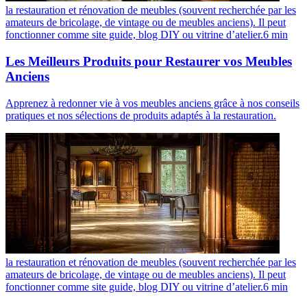
la restauration et rénovation de meubles (souvent recherchée par les
amateurs de bricolage, de vintage ou de meubles anciens). Il peut
fonctionner comme site guide, blog DIY ou vitrine d’atelier.
6
min
Les Meilleurs Produits pour Restaurer vos Meubles
Anciens
Apprenez à redonner vie à vos meubles anciens grâce à nos conseils
pratiques et nos sélections de produits adaptés à la restauration.
la restauration et rénovation de meubles (souvent recherchée par les
amateurs de bricolage, de vintage ou de meubles anciens). Il peut
fonctionner comme site guide, blog DIY ou vitrine d’atelier.
6
min