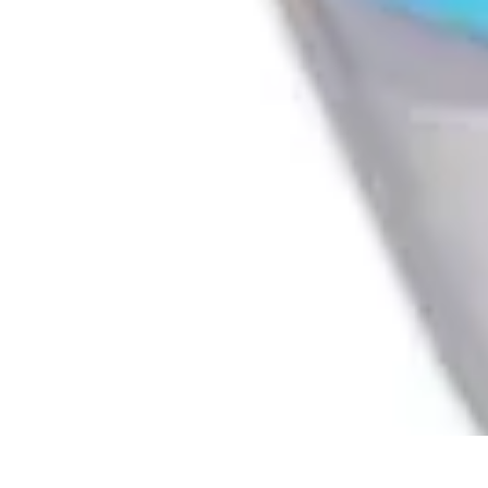
L'Atelier du Meuble
Finitions
Rénovation
Restauration
Introduction
Tendances
L'Atelier du Meuble