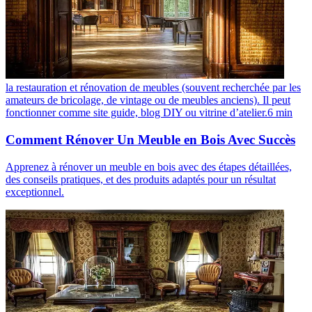
la restauration et rénovation de meubles (souvent recherchée par les
amateurs de bricolage, de vintage ou de meubles anciens). Il peut
fonctionner comme site guide, blog DIY ou vitrine d’atelier.
6
min
Comment Rénover Un Meuble en Bois Avec Succès
Apprenez à rénover un meuble en bois avec des étapes détaillées,
des conseils pratiques, et des produits adaptés pour un résultat
exceptionnel.