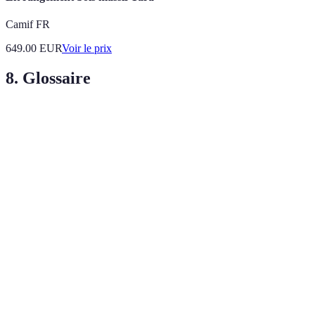
Camif FR
649.00
EUR
Voir le prix
8. Glossaire
Terme
Définition
Instrument permettant de mesurer le taux
Hygromètre
d'humidité dans l'air.
Champignon qui se développe dans des
Moisissure
conditions humides, endommageant le bois
et le mobilier.
Appareil permettant de réduire l'humidité
Déshumidificateur
dans l'air, utile pour préserver les meubles.