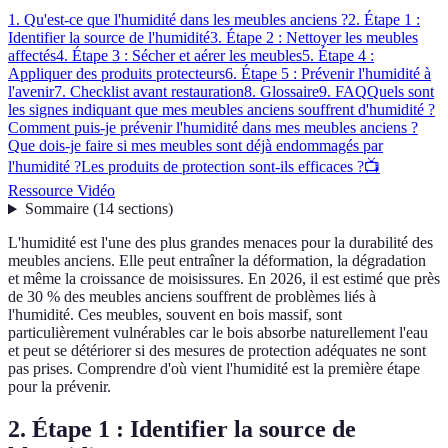
1. Qu'est-ce que l'humidité dans les meubles anciens ?
2. Étape 1 :
Identifier la source de l'humidité
3. Étape 2 : Nettoyer les meubles
affectés
4. Étape 3 : Sécher et aérer les meubles
5. Étape 4 :
Appliquer des produits protecteurs
6. Étape 5 : Prévenir l'humidité à
l'avenir
7. Checklist avant restauration
8. Glossaire
9. FAQ
Quels sont
les signes indiquant que mes meubles anciens souffrent d'humidité ?
Comment puis-je prévenir l'humidité dans mes meubles anciens ?
Que dois-je faire si mes meubles sont déjà endommagés par
l'humidité ?
Les produits de protection sont-ils efficaces ?
📺
Ressource Vidéo
Sommaire
(
14
sections
)
L'humidité est l'une des plus grandes menaces pour la durabilité des
meubles anciens. Elle peut entraîner la déformation, la dégradation
et même la croissance de moisissures. En 2026, il est estimé que près
de 30 % des meubles anciens souffrent de problèmes liés à
l'humidité. Ces meubles, souvent en bois massif, sont
particulièrement vulnérables car le bois absorbe naturellement l'eau
et peut se détériorer si des mesures de protection adéquates ne sont
pas prises. Comprendre d'où vient l'humidité est la première étape
pour la prévenir.
2. Étape 1 : Identifier la source de