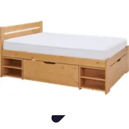
L'Atelier du Meuble
Finitions
Rénovation
Restauration
Introduction
Tendances
L'Atelier du Meuble